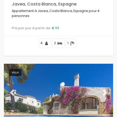
Javea, Costa Blanca, Espagne
Appartement à Javea, Costa Blanca, Espagne pour 4
personnes
Caractéristiques
Prix par jour à partir de:
€ 111
Piscine
(4)
Piscine chauffée
(0)
4
2
1
Jacuzzi
(0)
Sauna
(0)
Air conditionné
(2)
Wi-Fi
(3)
VILLA
Animaux domestiques admis
(5)
Internet
(3)
Télévision
(5)
Previous
Next
Satellite / Câble
(2)
Chauffage central
(2)
Lave-vaisselle
(5)