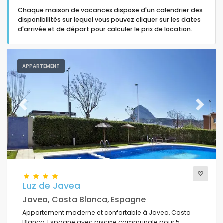
Chaque maison de vacances dispose d'un calendrier des
disponibilités sur lequel vous pouvez cliquer sur les dates
d'arrivée et de départ pour calculer le prix de location.
Type d'hébergement
APPARTEMENT
Nombre de personnes
Previous
Next
Chambres
Salles de bains
Luz de Javea
Javea, Costa Blanca, Espagne
Appartement moderne et confortable à Javea, Costa
Votre sélection
Blanca, Espagne avec piscine communale pour 5
(5)