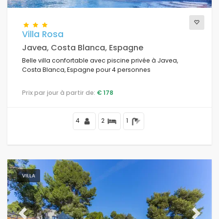
Lave-linge
(3)
Cheminée
(1)
Villa Rosa
Javea, Costa Blanca, Espagne
Distances
Belle villa confortable avec piscine privée à Javea,
Costa Blanca, Espagne pour 4 personnes
Prix par jour à partir de:
€ 178
Évaluations
4
2
1
Vues
VILLA
Previous
Next