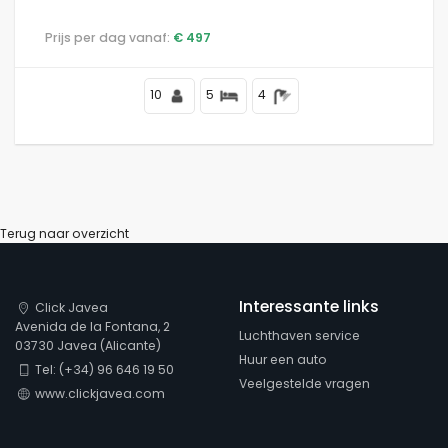
Prijs per dag vanaf:
€ 497
10
5
4
Terug naar overzicht
Interessante links
Click Javea
Avenida de la Fontana, 2
Luchthaven service
03730 Javea (Alicante)
Huur een auto
Tel: (+34) 96 646 19 50
Veelgestelde vragen
www.clickjavea.com