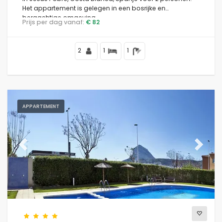
Het appartement is gelegen in een bosrijke en
bergachtige omgeving.
Prijs per dag vanaf:
€ 82
Kenmerken
2
1
1
Afstanden
APPARTEMENT
Waarderingen
Previous
Next
Uitzichten