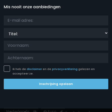
Mis nooit onze aanbiedingen
Titel:
Ik heb de
disclaimer
en de
privacyverklaring
gelezen en
accepteer ze.
Inschrijving opslaan
Languages
Currencies