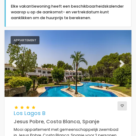
Elke vakantiewoning heeft een beschikbaarheidskalender
waarop u op de aankomst- en vertrekdatum kunt
aanklikken om de huurprijs te berekenen.
Type accommodatie
APPARTEMENT
Personen
Previous
Next
Slaapkamers
Badkamers
Los Lagos B
Jesus Pobre, Costa Blanca, Spanje
Mooi appartement met gemeenschappelijk zwembad
Populaire diensten
in Jesus Pobre, Costa Blanca, Spanje voor 2 personen.