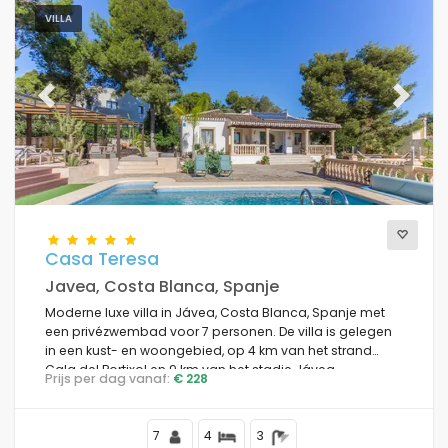
VILLA
Previous
Next
Casa Teresa
Javea, Costa Blanca, Spanje
Moderne luxe villa in Jávea, Costa Blanca, Spanje met
een privézwembad voor 7 personen. De villa is gelegen
in een kust- en woongebied, op 4 km van het strand
Cala del Portixol en 9 km van het stadje Jávea.
Prijs per dag vanaf:
€ 228
7
4
3