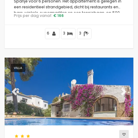
Spanje voor 6 personen. Het appartement is gelegen in
een residentieel strandgebied, dicht bij restaurants en
bars, winkels, supermarkten en een tennisbaan, op 500
Prijs per dag vanaf:
€ 166
m van Arenal strand en op 0,5 km van de zee.
6
3
3
VILLA
Previous
Next