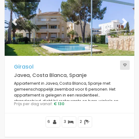
Previous
Next
Girasol
Javea, Costa Blanca, Spanje
Appartement in Javea, Costa Blanca, Spanje met
gemeenschappelijk zwembad voor 6 personen. Het
appartement is gelegen in een residentieel
strandgebied, dicht bij restaurants en bars, winkels en
Prijs per dag vanaf:
€ 130
supermarkten, en op 100 m van het strand.
6
3
2