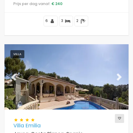
Prijs per dag vanaf:
€ 240
6
3
2
VILLA
Previous
Next
Villa Emilia