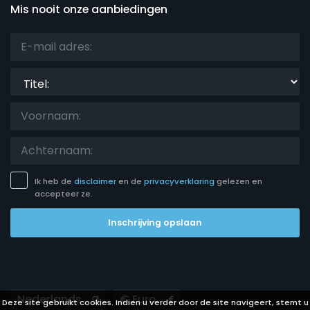
Mis nooit onze aanbiedingen
Titel:
Ik heb de
disclaimer
en de
privacyverklaring
gelezen en
accepteer ze.
Inschrijving opslaan
Languages
Currencies
Deze site gebruikt cookies. Indien u verder door de site navigeert, stemt u