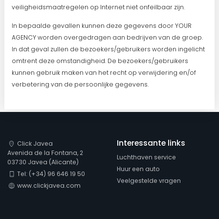
veiligheidsmaatregelen op Internet niet onfeilbaar zijn.
In bepaalde gevallen kunnen deze gegevens door YOUR
AGENCY worden overgedragen aan bedrijven van de groep.
In dat geval zullen de bezoekers/gebruikers worden ingelicht
omtrent deze omstandigheid. De bezoekers/gebruikers
kunnen gebruik maken van het recht op verwijdering en/of
verbetering van de persoonlijke gegevens.
Interessante links
Click Javea
Avenida de la Fontana, 2
Luchthaven service
03730 Javea (Alicante)
Huur een auto
Tel: (+34) 96 646 19 50
Veelgestelde vragen
www.clickjavea.com