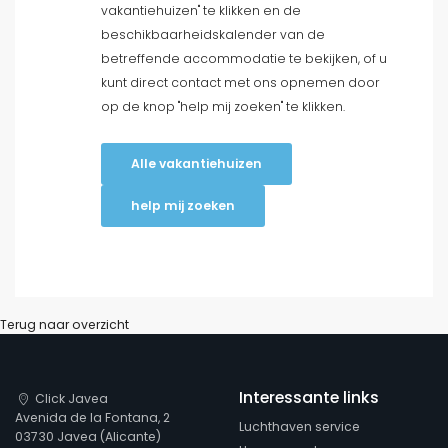
vakantiehuizen" te klikken en de
beschikbaarheidskalender van de
Halfpension
betreffende accommodatie te bekijken, of u
kunt direct contact met ons opnemen door
Wis filters
op de knop "help mij zoeken" te klikken.
Alle vakantiehuizen
Populaire diensten
help mij zoeken
Kenmerken
Terug naar overzicht
Afstanden
Interessante links
Click Javea
Avenida de la Fontana, 2
Luchthaven service
Waarderingen
03730 Javea (Alicante)