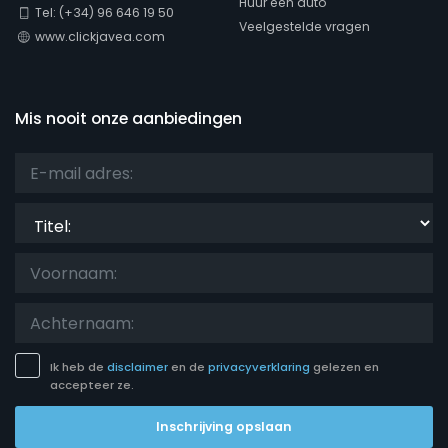
Huur een auto
Tel: (+34) 96 646 19 50
Veelgestelde vragen
www.clickjavea.com
Uitzichten
Mis nooit onze aanbiedingen
Titel:
Ik heb de
disclaimer
en de
privacyverklaring
gelezen en
accepteer ze.
Inschrijving opslaan