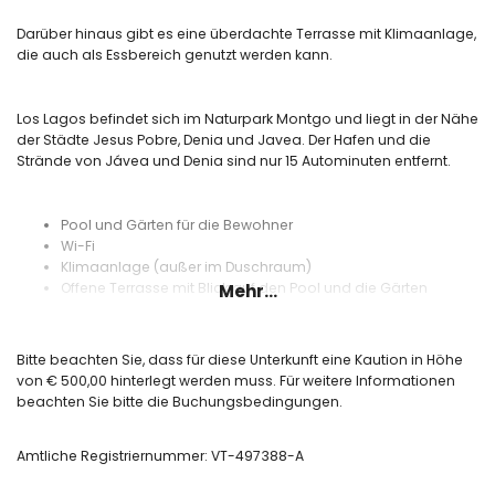
Darüber hinaus gibt es eine überdachte Terrasse mit Klimaanlage,
die auch als Essbereich genutzt werden kann.
Los Lagos befindet sich im Naturpark Montgo und liegt in der Nähe
der Städte Jesus Pobre, Denia und Javea. Der Hafen und die
Strände von Jávea und Denia sind nur 15 Autominuten entfernt.
Pool und Gärten für die Bewohner
Wi-Fi
Klimaanlage (außer im Duschraum)
Offene Terrasse mit Blick auf den Pool und die Gärten
Mehr...
Gebiet des Naturparks Montgo
Bitte beachten Sie, dass für diese Unterkunft eine Kaution in Höhe
von € 500,00 hinterlegt werden muss. Für weitere Informationen
beachten Sie bitte die Buchungsbedingungen.
Amtliche Registriernummer: VT-497388-A