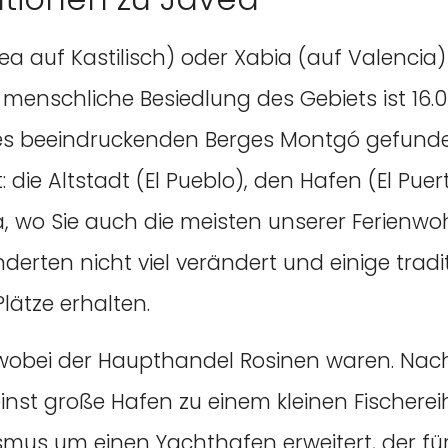
a auf Kastilisch) oder Xabia (auf Valencia)
ie menschliche Besiedlung des Gebiets ist 16
s beeindruckenden Berges Montgó gefunden.
: die Altstadt (El Pueblo), den Hafen (El Puer
wo Sie auch die meisten unserer Ferienwoh
nderten nicht viel verändert und einige trad
lätze erhalten.
 wobei der Haupthandel Rosinen waren. Nac
inst große Hafen zu einem kleinen Fischere
us um einen Yachthafen erweitert, der fü