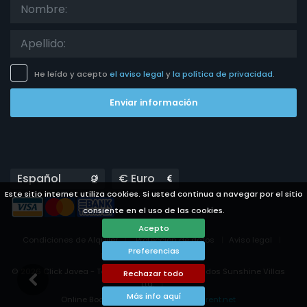
He leído y acepto
el aviso legal
y
la política de privacidad
.
Enviar información
Languages
Currencies
Este sitio internet utiliza cookies. Si usted continua a navegar por el sitio
consiente en el uso de las cookies.
Acepto
Condiciones de Alquiler
Protección de datos
Aviso legal
Preferencias
Preferencias de cookies
© 2026 Click Javea - Todos los derechos reservados Sunshine Villas
Rechazar todo
Ltd.
Más info aquí
Online Booking System Powered by
i-rent.net