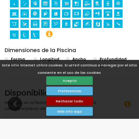
Dimensiones de la Piscina
Forma
:
Longitud
:
Ancho
:
Profundidad
:
Este sitio internet utiliza cookies. Si usted continua a navegar por el sitio
riñón
8 m.
4 m.
1,8 m.
consiente en el uso de las cookies.
Acepto
Disponibilidad
Preferencias
Rechazar todo
Haga clic en la fecha de llegada y salida para
calcular el precio del alquiler.
Más info aquí
Disponible
Fechas seleccionadas