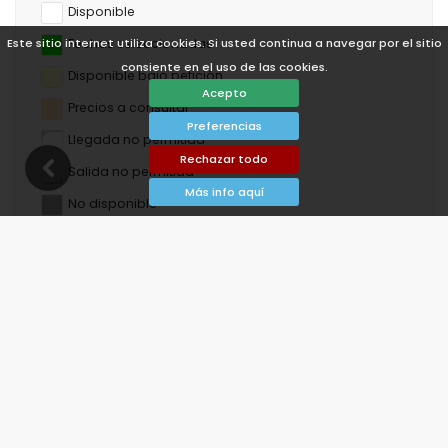
Disponible
Este sitio internet utiliza cookies. Si usted continua a navegar por el sitio
Fechas seleccionadas
consiente en el uso de las cookies.
Disponible bajo petición
Acepto
Precios a consultar
Preferencias
Llegada no permitida
Rechazar todo
Salida no permitida
Más info aquí
No disponible
agosto de 2026
lu
ma
mi
ju
vi
sá
do
1
2
3
4
5
6
7
8
9
10
11
12
13
14
15
16