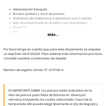
Urbanización tranquila
Bonitos jardines y zona de piscina
Dormitorio de matrimonio y dormitorio con 2 camas
Aire-acondicionado en el salón y los dormitorios
Smart TV
Wifi
Más...
Lavavajillas y lavadora
A 7 minutos andando a la playa de Montañar I y a La Siesta
y Montgo di Bongo
Por favor tenga en cuenta que para este alojamiento se requiere
Mercadona muy cerca (a menos de 5 minutos en coche)
un depósito de € 500,00. Para obtener más información por favor
consulte nuestras condiciones de alquiler.
Número de registro oficial: VT-473739-A
ES IMPORTANTE SABER: Los precios están indicados en la
lista de precios para Villas de Bolonia en Jávea por
semana, incluyendo los costes adicionales. Fuera de la
temporada alta puede elegir libremente el día de llegada y