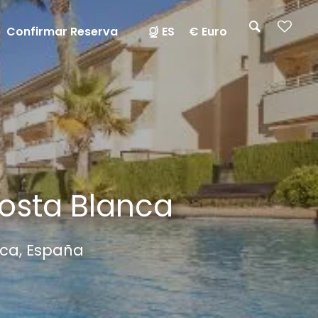
Confirmar Reserva
ES
€ Euro
osta Blanca
nca, España