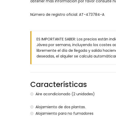
obtener más información por favor consulte nu
Complejo tranquilo
Exuberantes jardines y zona de piscina
Número de registro oficial: AT-473784-A
Piscina para niños
1 habitación doble y 2 de matrimonio
3 cuartos de baño
Aire acondicionado en 2 de los dormitorio
ES IMPORTANTE SABER: Los precios están indi
TV
Jávea por semana, incluyendo los costes ad
Wi-Fi
libremente el día de llegada y salida hacien
Aparcamiento subterráneo vigilado con 
deseadas, el alquiler se calcula automátic
A 5 minutos a pie de la playa
Supermercado cerca
A 400 m de la playa
No se necesita coche
Características
Aire acondicionado (2 unidades)
Alojamiento de dos plantas.
Alojamiento para no fumadores