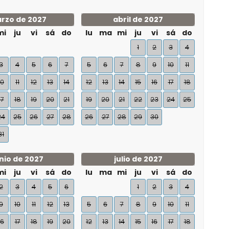
rzo de 2027
abril de 2027
mi
ju
vi
sá
do
lu
ma
mi
ju
vi
sá
do
1
2
3
4
3
4
5
6
7
5
6
7
8
9
10
11
10
11
12
13
14
12
13
14
15
16
17
18
17
18
19
20
21
19
20
21
22
23
24
25
24
25
26
27
28
26
27
28
29
30
31
nio de 2027
julio de 2027
mi
ju
vi
sá
do
lu
ma
mi
ju
vi
sá
do
2
3
4
5
6
1
2
3
4
9
10
11
12
13
5
6
7
8
9
10
11
16
17
18
19
20
12
13
14
15
16
17
18