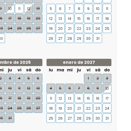
9
13
10
11
12
5
6
7
8
9
10
11
16
17
18
19
20
12
13
14
15
16
17
18
23
24
25
26
27
19
20
21
22
23
24
25
30
26
27
28
29
30
31
embre de 2026
enero de 2027
mi
ju
vi
sá
do
lu
ma
mi
ju
vi
sá
do
2
3
4
5
6
1
2
3
9
10
11
12
13
4
5
6
7
8
9
10
16
17
18
19
20
11
12
13
14
15
16
17
23
24
25
26
27
18
19
20
21
22
23
24
30
31
25
26
27
28
29
30
31