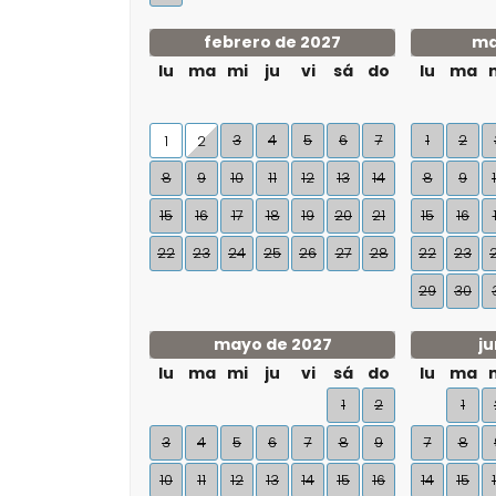
febrero de 2027
ma
lu
ma
mi
ju
vi
sá
do
lu
ma
3
4
5
6
7
1
2
1
2
8
9
10
11
12
13
14
8
9
15
16
17
18
19
20
21
15
16
22
23
24
25
26
27
28
22
23
29
30
mayo de 2027
ju
lu
ma
mi
ju
vi
sá
do
lu
ma
1
2
1
3
4
5
6
7
8
9
7
8
10
11
12
13
14
15
16
14
15