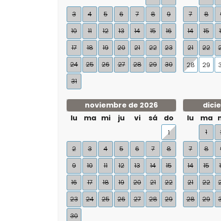
3
4
5
6
7
8
9
7
8
10
11
12
13
14
15
16
14
15
17
18
19
20
21
22
23
21
22
24
25
26
27
28
29
30
28
29
31
noviembre de 2026
dici
lu
ma
mi
ju
vi
sá
do
lu
ma
1
1
2
3
4
5
6
7
8
7
8
9
10
11
12
13
14
15
14
15
16
17
18
19
20
21
22
21
22
23
24
25
26
27
28
29
28
29
30