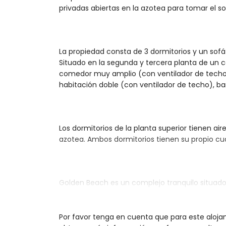
privadas abiertas en la azotea para tomar el sol
La propiedad consta de 3 dormitorios y un so
Situado en la segunda y tercera planta de un co
comedor muy amplio (con ventilador de techo) 
habitación doble (con ventilador de techo), b
Los dormitorios de la planta superior tienen a
azotea. Ambos dormitorios tienen su propio cua
Golden Beach es un complejo tranquilo situado 
cerca de tiendas, restaurantes, bares y cafeter
sólo 5 minutos a pie de la playa.
Por favor tenga en cuenta que para este aloja