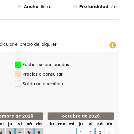
Ancho
:
15 m.
Profundidad
:
2 m.
lcular el precio del alquiler.
Fechas seleccionadas
Precios a consultar
Salida no permitida
embre de 2026
octubre de 2026
mi
ju
vi
sá
do
lu
ma
mi
ju
vi
sá
do
2
3
4
5
6
1
2
3
4