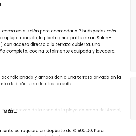
.
fá-cama en el salón para acomodar a 2 huéspedes más.
mplejo tranquilo, la planta principal tiene un Salón-
con acceso directo a la terraza cubierta, una
año completo, cocina totalmente equipada y lavadero.
ire acondicionado y ambos dan a una terraza privada en la
rto de baño, uno de ellos en suite.
en el corazón de la zona de la playa de arena del Arenal,
Más...
ías. Un supermercado está a la vuelta de la esquina y a
miento se requiere un depósito de € 500,00. Para