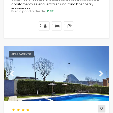
apartamento se encuentra en una zona boscosa y
montañosa.
Precio por día desde:
€ 82
Características
2
1
1
Distancias
APARTAMENTO
Calificaciones
Previous
Next
Vistas