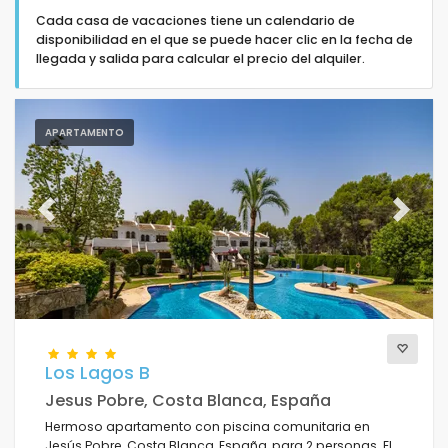
Cada casa de vacaciones tiene un calendario de
disponibilidad en el que se puede hacer clic en la fecha de
llegada y salida para calcular el precio del alquiler.
Apartamentos
APARTAMENTO
Personas
Previous
Next
Dormitorios
Cuartos de baño
Los Lagos B
Jesus Pobre, Costa Blanca, España
Hermoso apartamento con piscina comunitaria en
Servicios populares
Jesús Pobre, Costa Blanca, España, para 2 personas. El