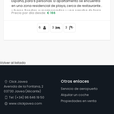
España, para 6 personas. El apartamento se encuentra
en una zona residencial de playa, cerca de restaurantes
y bares, tiendas, supermercados y una cancha de tenis,
Precio por día desde:
€ 166
a 500 m de la playa de Arenal y a 0,5 km del mar.
6
3
3
Volver al listado
Otros enlaces
Click Javea
Avenida de la Fontana, 2
Servicio de aeropuerto
03730 Javea (Alicante)
Alquilar un coche
Tel: (+34) 96 646 19 50
Propiedades en venta
www.clickjavea.com